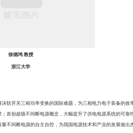
徐德鸿 教授
浙江大学
解决软开关三相功率变换的国际难题，为三相电力电子装备的效
径；首创超级不间断电源概念，大幅提升了供电电源系统的可靠
容量不间断电源的自主自控，为我国电源技术和产业的发展做出