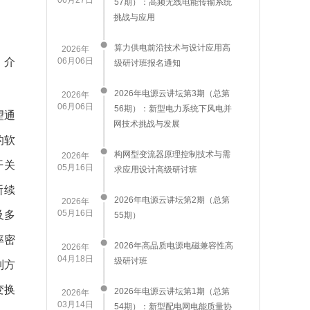
06月27日
57期）：高频无线电能传输系统
挑战与应用
算力供电前沿技术与设计应用高
2026年
，介
06月06日
级研讨班报名通知
2026年电源云讲坛第3期（总第
2026年
06月06日
56期）：新型电力系统下风电并
望通
网技术挑战与发展
的软
构网型变流器原理控制技术与需
2026年
开关
05月16日
求应用设计高级研讨班
断续
2026年电源云讲坛第2期（总第
2026年
05月16日
及多
55期）
率密
2026年高品质电源电磁兼容性高
2026年
04月18日
级研讨班
制方
变换
2026年电源云讲坛第1期（总第
2026年
03月14日
54期）：新型配电网电能质量协