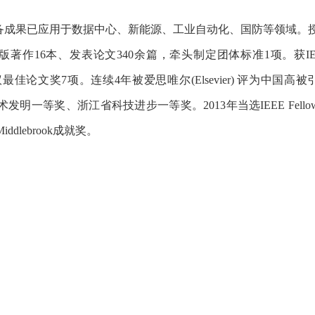
备成果已应用于数据中心、新能源、工业自动化、国防等领域。
著作16本、发表论文340余篇，牵头制定团体标准1项。获IE
s和IEEE国际会议最佳论文奖7项。连续4年被爱思唯尔(Elsevier) 评为中国高
一等奖、浙江省科技进步一等奖。2013年当选IEEE Fello
dlebrook成就奖。