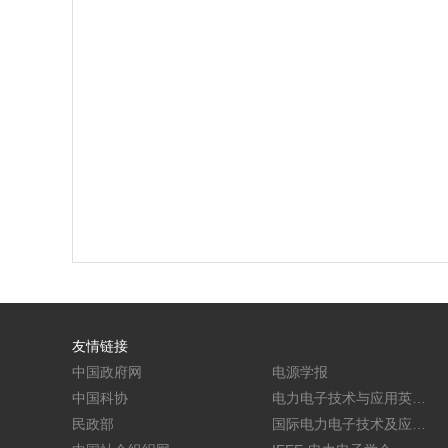
友情链接
中国政府网
电源学报
中国科协
电力电子技术与应用英文
民政部
学报(CPSS TPEA)
国际电力电子技术及应用