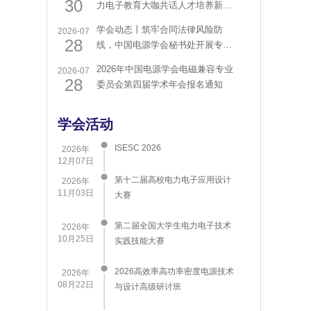
30
力电子教育大咖共话人才培养新路
径
学会动态丨筑牢合同法律风险防
2026-07
28
线，中国电源学会秘书处开展专题
培训
2026年中国电源学会电磁兼容专业
2026-07
28
委员会第四届学术年会报名通知
学会活动
ISESC 2026
2026年
12月07日
第十二届高校电力电子应用设计
2026年
11月03日
大赛
第二届全国大学生电力电子技术
2026年
10月25日
实践技能大赛
2026高效率高功率密度电源技术
2026年
08月22日
与设计高级研讨班