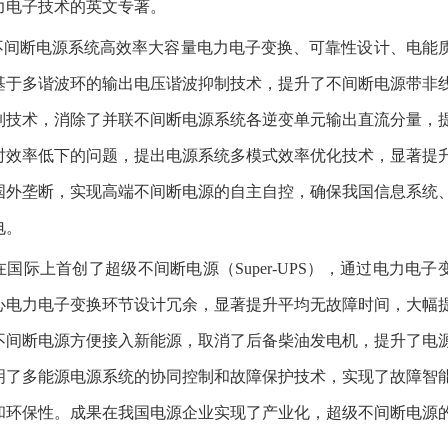
力电子技术的英文专著。
不间断电源系统高效率大容量电力电子变换、可靠性设计、电能
基于多谐波环的输出电压谐波抑制技术，提升了不间断电源带非
制技术，消除了并联不间断电源系统各逆变单元输出直流分量，
时效率低下的问题，提出电源系统多模式效率优化技术，显著提
国外垄断，实现高端不间断电源的自主自控，确保我国信息系统
电。
国际上首创了超级不间断电源（Super-UPS），通过电力电子
心电力电子变换环节设计冗余，显著提升平均无故障时间，大幅
不间断电源方便接入新能源，取消了后备柴油发电机，提升了电
明了多能源电源系统的协同控制和故障保护技术，实现了故障智
和环保性。成果在我国电源企业实现了产业化，超级不间断电源