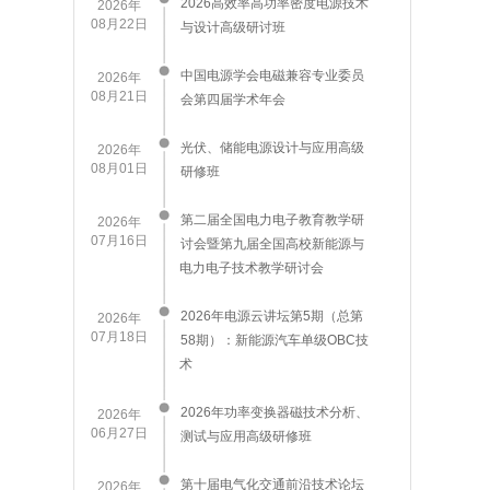
2026高效率高功率密度电源技术
2026年
08月22日
与设计高级研讨班
中国电源学会电磁兼容专业委员
2026年
08月21日
会第四届学术年会
​光伏、储能电源设计与应用高级
2026年
08月01日
研修班
第二届全国电力电子教育教学研
2026年
07月16日
讨会暨第九届全国高校新能源与
电力电子技术教学研讨会
2026年电源云讲坛第5期（总第
2026年
07月18日
58期）：新能源汽车单级OBC技
术
2026年功率变换器磁技术分析、
2026年
06月27日
测试与应用高级研修班
第十届电气化交通前沿技术论坛
2026年