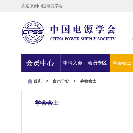
欢迎来到中国电源学会
会员中心
申请入会
会员专区
学会会士
首页
>
会员中心
>
学会会士
学会会士