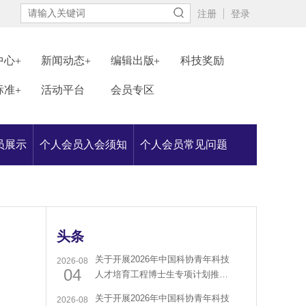
注册
登录
中心
新闻动态
编辑出版
科技奖励
标准
活动平台
会员专区
员展示
个人会员入会须知
个人会员常见问题
头条
关于开展2026年中国科协青年科技
2026-08
04
人才培育工程博士生专项计划推荐
工作的通知
关于开展2026年中国科协青年科技
2026-08