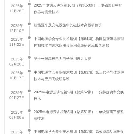
2025年电源云讲坛第10期（总第53期）：电磁兼容中的
2025年
12月28日
仪器与测量技术
新能源车及充电设施中的磁技术高级研修班
2025年
12月10日
中国电源学会专业技术培训【第84期】构网型变流器原理
2025年
11月22日
控制技术与需求应用设应用高级研讨班报名通知
第十一届高校电力电子应用设计大赛
2025年
02月20日
中国电源学会专业技术培训【第83期】第三代半导体器件
2025年
10月17日
技术与应用高级研修班
2025年电源云讲坛第9期（总第52期）：兆赫兹功率变换
2025年
09月27日
技术
2025年电源云讲坛第8期（总第51期）：单级隔离三相整
2025年
09月06日
流技术
中国电源学会专业技术培训【第81期】高效率高功率密度
2025年