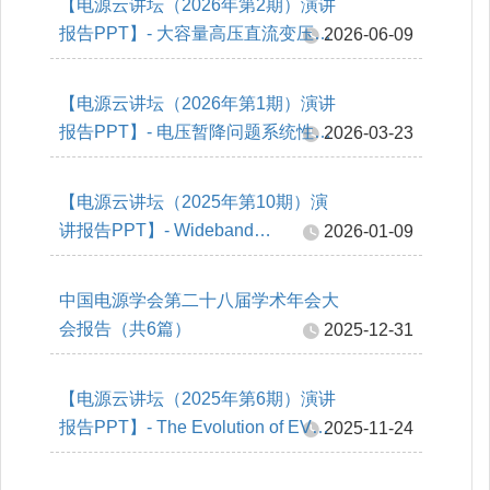
【电源云讲坛（2026年第2期）演讲
报告PPT】- 大容量高压直流变压器
2026-06-09
技术探讨
【电源云讲坛（2026年第1期）演讲
报告PPT】- 电压暂降问题系统性思
2026-03-23
考及供用协同防治技术
【电源云讲坛（2025年第10期）演
讲报告PPT】- Wideband
2026-01-09
Impedance Measurement and AI-
enhanced Modeling for EMI Filtering
中国电源学会第二十八届学术年会大
Components and Victim Devices
会报告（共6篇）
2025-12-31
【电源云讲坛（2025年第6期）演讲
报告PPT】- The Evolution of EV
2025-11-24
Charging and Its Impact on the Grid