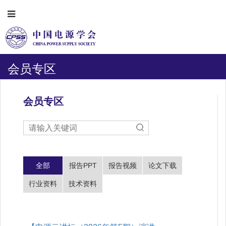
会员专区
会员专区
全部
报告PPT
报告视频
论文下载
行业资料
技术资料