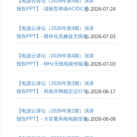
【电源云讲坛（2026年第5期）演讲
报告PPT】- 谐振型单级AC/DC变换
2026-07-24
技术
【电源云讲坛（2026年第4期）演讲
报告PPT】- 模块化兆赫兹无线电能
2026-07-03
传输技术
【电源云讲坛（2026年第4期）演讲
报告PPT】- MHz无线电能传输系统
2026-07-03
中电力电子变换器的设计与ZVS调谐
【电源云讲坛（2026年第3期）演讲
报告PPT】- 风电并网稳定运行与主
2026-06-17
动支撑技术
【电源云讲坛（2026年第2期）演讲
报告PPT】- 大容量风电电能变换广
2026-06-09
义最优调控理论与技术