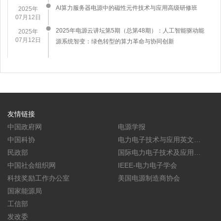
AI算力服务器电源中的磁性元件技术与应用高级研修班
2025年
07月12日
2025年电源云讲坛第5期（总第48期）：人工智能驱动能
2025年
07月12日
源系统智变：绿色转型的算力革命与协同创新
友情链接
中国政府网
电源学报
中国科协
电力电子技术与应用英文学
民政部
报(CPSS TPEA)
国际电力电子技术及应用会
中国社会组织网
议暨展览会(PEAC)
IEEE-电力电子学会
科技奖励工作办公室
美国电源制造商协会
国家能源局
工信部
发改委