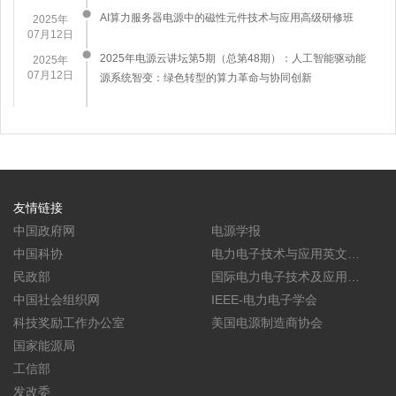
AI算力服务器电源中的磁性元件技术与应用高级研修班
2025年
07月12日
2025年电源云讲坛第5期（总第48期）：人工智能驱动能
2025年
07月12日
源系统智变：绿色转型的算力革命与协同创新
友情链接
中国政府网
电源学报
中国科协
电力电子技术与应用英文学
民政部
报(CPSS TPEA)
国际电力电子技术及应用会
中国社会组织网
议暨展览会(PEAC)
IEEE-电力电子学会
科技奖励工作办公室
美国电源制造商协会
国家能源局
工信部
发改委