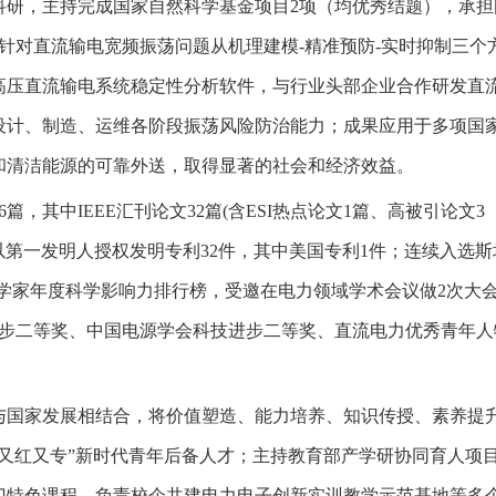
科研，主持完成国家自然科学基金项目2项（均优秀结题），承担
针对直流输电宽频振荡问题从机理建模-精准预防-实时抑制三个
高压直流输电系统稳定性分析软件，与行业头部企业合作研发直
设计、制造、运维各阶段振荡风险防治能力；成果应用于多项国
和清洁能源的可靠外送，取得显著的社会和经济效益。
6篇，其中IEEE汇刊论文32篇(含ESI热点论文1篇、高被引论文3
ward；以第一发明人授权发明专利32件，其中美国专利1件；连续入选
学家年度科学影响力排行榜，受邀在电力领域学术会议做2次大
技进步二等奖、中国电源学会科技进步二等奖、直流电力优秀青年人
与国家发展相结合，将价值塑造、能力培养、知识传授、素养提
又红又专”新时代青年后备人才；主持教育部产学研协同育人项目
门特色课程，负责校企共建电力电子创新实训教学示范基地等多