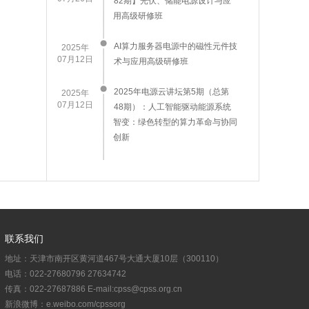
82期】光伏、储能电源设计与应
用高级研修班
AI算力服务器电源中的磁性元件技
2025年
07月12日
术与应用高级研修班
2025年电源云讲坛第5期（总第
2025年
07月12日
48期）：人工智能驱动能源系统
智变：绿色转型的算力革命与协同
创新
联系我们
地址：天津市南开区黄河道467号大通大厦10层（300110）
电话：022-27680796 27634742
传真：022-27687886 E-mail:cpss@cpss.org.cn
新浪微博：e.weibo.com/cpssorg