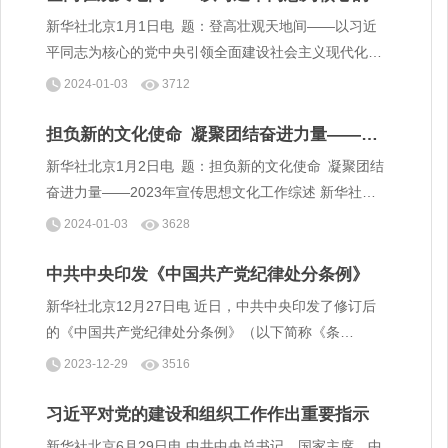
中央引领全面建设社会主义现代化国家迈上新
新华社北京1月1日电 题：登高壮观天地间——以习近
征程
平同志为核心的党中央引领全面建设社会主义现代化国
家迈上新征程 新华社记者
2024-01-03
3712
担负新的文化使命 凝聚团结奋进力量——
2023年宣传思想文化工作综述
新华社北京1月2日电 题：担负新的文化使命 凝聚团结
奋进力量——2023年宣传思想文化工作综述 新华社记
者王子铭、王鹏、高蕾、王明玉
2024-01-03
3628
中共中央印发《中国共产党纪律处分条例》
新华社北京12月27日电 近日，中共中央印发了修订后
的《中国共产党纪律处分条例》（以下简称《条
例》），并发出通知，要求各地区各部门认真遵照执
2023-12-29
3516
行。
习近平对党的建设和组织工作作出重要指示
新华社北京6月29日电 中共中央总书记、国家主席、中