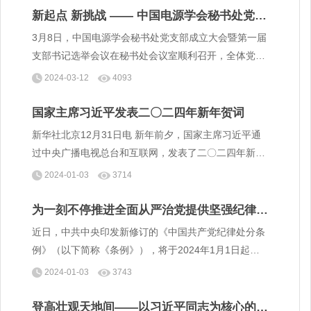
科技工作者尊重和保护知识产权的意识。
新起点 新挑战 —— 中国电源学会秘书处党支
部成立大会暨第一届支部书记选举会顺利召开
3月8日，中国电源学会秘书处党支部成立大会暨第一届
支部书记选举会议在秘书处会议室顺利召开，全体党员
参加会议。天津市南开区长虹街道华美里社区党支部书
2024-03-12
4093
记邱琳同志、副书记王明瑞同志、学会理事会党委代表
韩家新同志出席会议。
国家主席习近平发表二〇二四年新年贺词
新华社北京12月31日电 新年前夕，国家主席习近平通
过中央广播电视总台和互联网，发表了二〇二四年新年
贺词。全文如下：
2024-01-03
3714
为一刻不停推进全面从严治党提供坚强纪律保
障——解读新修订的《中国共产党纪律处分条
近日，中共中央印发新修订的《中国共产党纪律处分条
例》
例》（以下简称《条例》），将于2024年1月1日起施
行。《条例》公开发布之际，中央纪委国家监委法规室
2024-01-03
3743
负责人就《条例》修订和贯彻落实等情况进行了解读。
登高壮观天地间——以习近平同志为核心的党