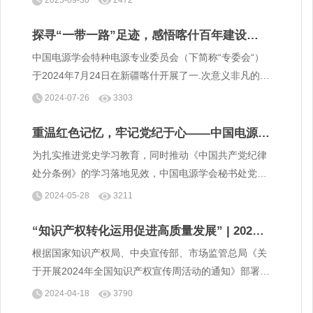
支部组织全体党员及秘书处职工，赴盘山烈士陵园开展
祭扫活动，以实际行动致敬英雄、铭记历史，凝聚奋进
探寻“一带一路”足迹，感悟喀什百年建设艰
力量。
辛历程——中国电源学会特种电源专业委员会
中国电源学会特种电源专业委员会（下简称“专委会“）
党建活动
于2024年7月24日在新疆喀什开展了一.次意义非凡的党
建活动。
2024-07-26
3303
重温红色记忆，牢记党纪于心——中国电源学
会秘书处党支部党员参观中共天津历史纪念馆
为扎实推进党史学习教育，同时推动《中国共产党纪律
处分条例》的学习落地见效，中国电源学会秘书处党支
部于5月9日组织全体党员参观了中共天津历史纪念馆。
2024-05-28
3211
“知识产权转化运用促进高质量发展” | 2024
年全国知识产权宣传周活动
根据国家知识产权局、中央宣传部、市场监管总局《关
于开展2024年全国知识产权宣传周活动的通知》部署及
中国科协组织动员，中国电源学会在宣传周期间广泛开
2024-04-18
3790
展活动，加强知识产权保护和运用宣传普及，全面提升