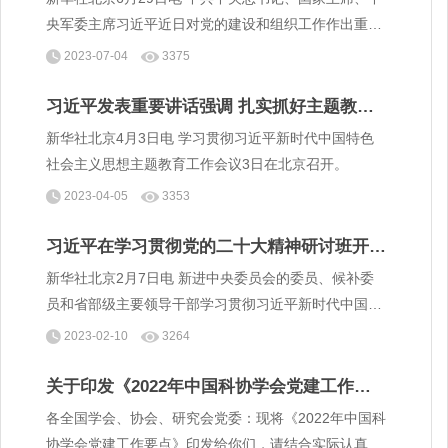
央军委主席习近平近日对党的建设和组织工作作出重要
指示指出，全面建设社会主义现代化国家，全面推进中
2023-07-04
3375
华民族伟大复兴，关键在党，关键在人。
习近平发表重要讲话强调 扎实抓好主题教育
为奋进新征程凝心聚力
​新华社北京4月3日电 学习贯彻习近平新时代中国特色
社会主义思想主题教育工作会议3日在北京召开。
2023-04-05
3353
习近平在学习贯彻党的二十大精神研讨班开班
式上发表重要讲话
新华社北京2月7日电 新进中央委员会的委员、候补委
员和省部级主要领导干部学习贯彻习近平新时代中国特
色社会主义思想和党的二十大精神研讨班7日上午在中
2023-02-10
3264
央党校（国家行政学院）开班。
关于印发《2022年中国科协学会党建工作要
点》的通知
各全国学会、协会、研究会党委：现将《2022年中国科
协学会党建工作要点》印发给你们，请结合实际认真贯