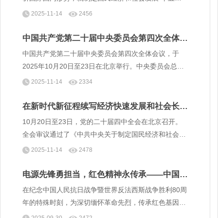
五”规划提出以下建议。
2025-11-14
2456
中国共产党第二十届中央委员会第四次全体会
议公报
中国共产党第二十届中央委员会第四次全体会议，于
2025年10月20日至23日在北京举行。中央委员会总书
记习近平作重要讲话。
2025-11-14
2334
在新时代新征程续写经济快速发展和社会长期
稳定两大奇迹新篇章——中共中央举行新闻发
10月20日至23日，党的二十届四中全会在北京召开。
布会解读党的二十届四中全会精神
全会审议通过了《中共中央关于制定国民经济和社会发
展第十五个五年规划的建议》。 10月24日，中共中央
2025-11-14
2478
举行新闻发布会，介绍和解读党的二十届四中全会精
神。
电源先锋勇担当，红色精神永传承——中国电
源学会秘书处党支部组织赴盘山烈士陵园祭扫
在纪念中国人民抗日战争暨世界反法西斯战争胜利80周
活动
年的特殊时刻，为深切缅怀革命先烈，传承红色基因，
践行爱国主义精神，9月20日，中国电源学会秘书处党
2025-09-30
2472