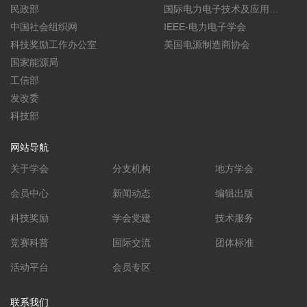
民政部
报(CPSS TPEA)
国际电力电子技术及应用会
中国社会组织网
议暨展览会(PEAC)
IEEE-电力电子学会
科技奖励工作办公室
美国电源制造商协会
国家能源局
工信部
发改委
科技部
网站导航
关于学会
分支机构
地方学会
会员中心
新闻动态
编辑出版
科技奖励
学会党建
技术服务
竞赛科普
国际交流
团体标准
活动平台
会员专区
联系我们