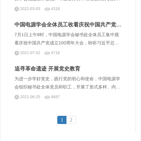
彻落实。
2022-03-03
4318
中国电源学会全体员工收看庆祝中国共产党成
立100周年大会
7月1日上午8时，中国电源学会秘书处全体员工集中观
看庆祝中国共产党成立100周年大会，聆听习近平总书
记重要讲话，并围绕习总书记的重要讲话展开学习交
2021-07-02
4718
流。
追寻革命遗迹 开展党史教育
为进一步学好党史，践行党的初心和使命，中国电源学
会组织秘书处全体党员和职工，开展了形式多样、内容
丰富的党史学习教育活动。 6月23日，党的百年华诞即
2021-06-25
4687
将到来之际，中国电源学会组织秘书处党员和职工干部
开启了一段“红色之旅”。追忆革命历史，传承红色基
因。
1
2