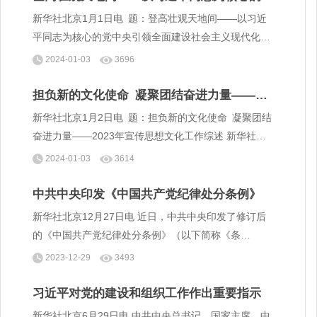
中央引领全面建设社会主义现代化国家迈上新
新华社北京1月1日电 题：登高壮观天地间——以习近
征程
平同志为核心的党中央引领全面建设社会主义现代化国
家迈上新征程 新华社记者
2024-01-03
3696
担负新的文化使命 凝聚团结奋进力量——
2023年宣传思想文化工作综述
新华社北京1月2日电 题：担负新的文化使命 凝聚团结
奋进力量——2023年宣传思想文化工作综述 新华社记
者王子铭、王鹏、高蕾、王明玉
2024-01-03
3614
中共中央印发《中国共产党纪律处分条例》
新华社北京12月27日电 近日，中共中央印发了修订后
的《中国共产党纪律处分条例》（以下简称《条
例》），并发出通知，要求各地区各部门认真遵照执
2023-12-29
3493
行。
习近平对党的建设和组织工作作出重要指示
新华社北京6月29日电 中共中央总书记、国家主席、中