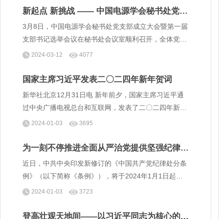
科技工作者尊重和保护知识产权的意识。
新起点 新挑战 —— 中国电源学会秘书处党支
部成立大会暨第一届支部书记选举会顺利召开
3月8日，中国电源学会秘书处党支部成立大会暨第一届
支部书记选举会议在秘书处会议室顺利召开，全体党员
参加会议。天津市南开区长虹街道华美里社区党支部书
2024-03-12
4077
记邱琳同志、副书记王明瑞同志、学会理事会党委代表
韩家新同志出席会议。
国家主席习近平发表二〇二四年新年贺词
新华社北京12月31日电 新年前夕，国家主席习近平通
过中央广播电视总台和互联网，发表了二〇二四年新年
贺词。全文如下：
2024-01-03
3695
为一刻不停推进全面从严治党提供坚强纪律保
障——解读新修订的《中国共产党纪律处分条
近日，中共中央印发新修订的《中国共产党纪律处分条
例》
例》（以下简称《条例》），将于2024年1月1日起施
行。《条例》公开发布之际，中央纪委国家监委法规室
2024-01-03
3723
负责人就《条例》修订和贯彻落实等情况进行了解读。
登高壮观天地间——以习近平同志为核心的党