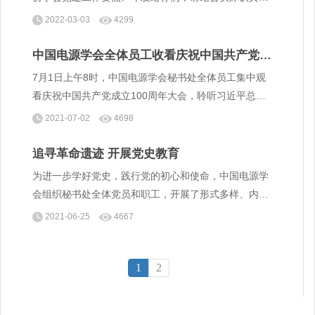
彻落实。
2022-03-03
4299
中国电源学会全体员工收看庆祝中国共产党成
立100周年大会
7月1日上午8时，中国电源学会秘书处全体员工集中观
看庆祝中国共产党成立100周年大会，聆听习近平总书
记重要讲话，并围绕习总书记的重要讲话展开学习交
2021-07-02
4698
流。
追寻革命遗迹 开展党史教育
为进一步学好党史，践行党的初心和使命，中国电源学
会组织秘书处全体党员和职工，开展了形式多样、内容
丰富的党史学习教育活动。 6月23日，党的百年华诞即
2021-06-25
4667
将到来之际，中国电源学会组织秘书处党员和职工干部
开启了一段“红色之旅”。追忆革命历史，传承红色基
因。
1
2