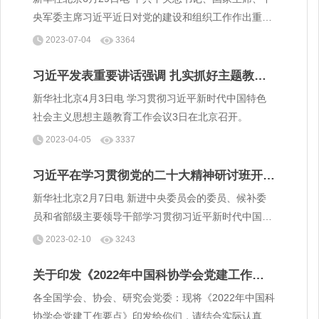
央军委主席习近平近日对党的建设和组织工作作出重要
指示指出，全面建设社会主义现代化国家，全面推进中
2023-07-04
3364
华民族伟大复兴，关键在党，关键在人。
习近平发表重要讲话强调 扎实抓好主题教育
为奋进新征程凝心聚力
​新华社北京4月3日电 学习贯彻习近平新时代中国特色
社会主义思想主题教育工作会议3日在北京召开。
2023-04-05
3337
习近平在学习贯彻党的二十大精神研讨班开班
式上发表重要讲话
新华社北京2月7日电 新进中央委员会的委员、候补委
员和省部级主要领导干部学习贯彻习近平新时代中国特
色社会主义思想和党的二十大精神研讨班7日上午在中
2023-02-10
3243
央党校（国家行政学院）开班。
关于印发《2022年中国科协学会党建工作要
点》的通知
各全国学会、协会、研究会党委：现将《2022年中国科
协学会党建工作要点》印发给你们，请结合实际认真贯