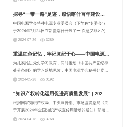
支部组织全体党员及秘书处职工，赴盘山烈士陵园开展
祭扫活动，以实际行动致敬英雄、铭记历史，凝聚奋进
探寻“一带一路”足迹，感悟喀什百年建设艰
力量。
辛历程——中国电源学会特种电源专业委员会
中国电源学会特种电源专业委员会（下简称“专委会“）
党建活动
于2024年7月24日在新疆喀什开展了一.次意义非凡的党
建活动。
2024-07-26
3289
重温红色记忆，牢记党纪于心——中国电源学
会秘书处党支部党员参观中共天津历史纪念馆
为扎实推进党史学习教育，同时推动《中国共产党纪律
处分条例》的学习落地见效，中国电源学会秘书处党支
部于5月9日组织全体党员参观了中共天津历史纪念馆。
2024-05-28
3192
“知识产权转化运用促进高质量发展” | 2024
年全国知识产权宣传周活动
根据国家知识产权局、中央宣传部、市场监管总局《关
于开展2024年全国知识产权宣传周活动的通知》部署及
中国科协组织动员，中国电源学会在宣传周期间广泛开
2024-04-18
3768
展活动，加强知识产权保护和运用宣传普及，全面提升