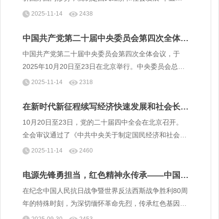
五”规划提出以下建议。
2025-11-14
2438
中国共产党第二十届中央委员会第四次全体会
议公报
中国共产党第二十届中央委员会第四次全体会议，于
2025年10月20日至23日在北京举行。中央委员会总书
记习近平作重要讲话。
2025-11-14
2318
在新时代新征程续写经济快速发展和社会长期
稳定两大奇迹新篇章——中共中央举行新闻发
10月20日至23日，党的二十届四中全会在北京召开。
布会解读党的二十届四中全会精神
全会审议通过了《中共中央关于制定国民经济和社会发
展第十五个五年规划的建议》。 10月24日，中共中央
2025-11-14
2460
举行新闻发布会，介绍和解读党的二十届四中全会精
神。
电源先锋勇担当，红色精神永传承——中国电
源学会秘书处党支部组织赴盘山烈士陵园祭扫
在纪念中国人民抗日战争暨世界反法西斯战争胜利80周
活动
年的特殊时刻，为深切缅怀革命先烈，传承红色基因，
践行爱国主义精神，9月20日，中国电源学会秘书处党
2025-09-30
2453