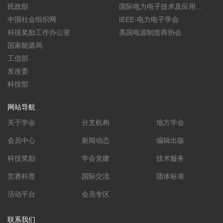
民政部
报(CPSS TPEA)
国际电力电子技术及应用会
中国社会组织网
议暨展览会(PEAC)
IEEE-电力电子学会
科技奖励工作办公室
美国电源制造商协会
国家能源局
工信部
发改委
科技部
网站导航
关于学会
分支机构
地方学会
会员中心
新闻动态
编辑出版
科技奖励
学会党建
技术服务
竞赛科普
国际交流
团体标准
活动平台
会员专区
联系我们