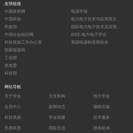
友情链接
中国政府网
电源学报
中国科协
电力电子技术与应用英文学
民政部
报(CPSS TPEA)
国际电力电子技术及应用会
中国社会组织网
议暨展览会(PEAC)
IEEE-电力电子学会
科技奖励工作办公室
美国电源制造商协会
国家能源局
工信部
发改委
科技部
网站导航
关于学会
分支机构
地方学会
会员中心
新闻动态
编辑出版
科技奖励
学会党建
技术服务
竞赛科普
国际交流
团体标准