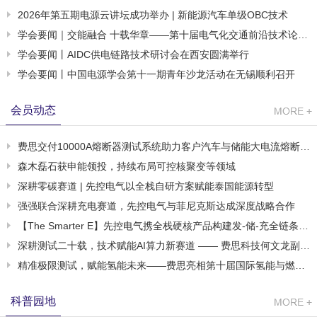
2026年第五期电源云讲坛成功举办 | 新能源汽车单级OBC技术
学会要闻｜交能融合 十载华章——第十届电气化交通前沿技术论坛
（SETTE 2026）在无锡隆重举行
学会要闻丨AIDC供电链路技术研讨会在西安圆满举行
学会要闻丨中国电源学会第十一期青年沙龙活动在无锡顺利召开
会员动态
费思交付10000A熔断器测试系统助力客户汽车与储能大电流熔断器
验证升级
森木磊石获申能领投，持续布局可控核聚变等领域
深耕零碳赛道 | 先控电气以全栈自研方案赋能泰国能源转型
强强联合深耕充电赛道，先控电气与菲尼克斯达成深度战略合作
【The Smarter E】先控电气携全栈硬核产品构建发-储-充全链条一
体化能源生态
深耕测试二十载，技术赋能AI算力新赛道 —— 费思科技何文龙副总
接受《半导体器件应用网》杂志专访
精准极限测试，赋能氢能未来——费思亮相第十届国际氢能与燃料
电池汽车大会
科普园地