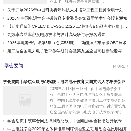
荐工作，现将有关事项通知如下。
关于开展2026年中国科协青年科技人才培育工程工程师专项计划推
荐工作的通知
2026年中国电源学会电磁兼容专业委员会第四届学术年会报名通知
【延期通知】CPEEC & CPSSC 2026 工业报告&专题讲座征集 | 第
五届中国电力电子与能量转换大会暨展览会 中国电源学会第二十九
高效率高功率密度电源技术与设计高级研讨班报名通知
届学术年会
2026年电源云讲坛第5期（总第58期）：新能源汽车单级OBC技术
第二届全国电力电子教育教学研讨会暨第九届全国高校新能源与电
力电子技术教学研讨会报名通知
学会要闻
学会要闻丨聚焦双碳与AI赋能，电力电子教育大咖共话人才培养新路
径
2026年7月16日至18日，由中国电源学会主
办、合肥工业大学电气与自动化工程学院承
办、中国电源学会教育与培训工作委员会组织
的第二届全国电力电子教育教学研讨会暨第九
届全国高校新能源与电力电子技术教学研讨会
在安徽合肥顺利召开。
学会动态丨筑牢合同法律风险防线，中国电源学会秘书处开展专题
培训
中国电源学会2026年团体标准编制培训会暨立项启动会在昆明召开