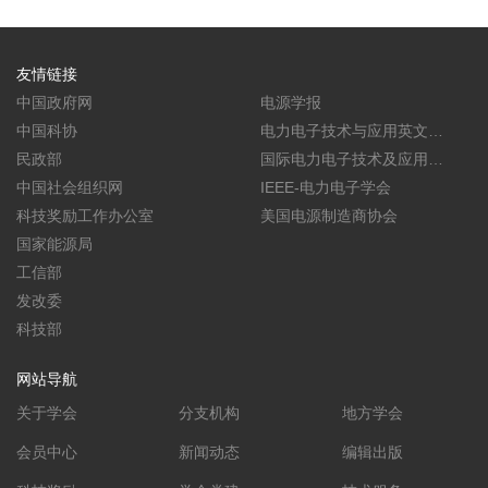
友情链接
中国政府网
电源学报
中国科协
电力电子技术与应用英文学
民政部
报(CPSS TPEA)
国际电力电子技术及应用会
中国社会组织网
议暨展览会(PEAC)
IEEE-电力电子学会
科技奖励工作办公室
美国电源制造商协会
国家能源局
工信部
发改委
科技部
网站导航
关于学会
分支机构
地方学会
会员中心
新闻动态
编辑出版