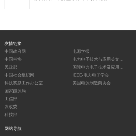
友情链接
中国政府网
电源学报
中国科协
电力电子技术与应用英文学
民政部
报(CPSS TPEA)
国际电力电子技术及应用会
中国社会组织网
议暨展览会(PEAC)
IEEE-电力电子学会
科技奖励工作办公室
美国电源制造商协会
国家能源局
工信部
发改委
科技部
网站导航