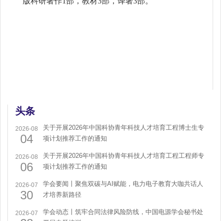
版科研著作1部，教材3部，译著3部。
头条
关于开展2026年中国科协青年科技人才培育工程博士生专
2026-08
04
项计划推荐工作的通知
关于开展2026年中国科协青年科技人才培育工程工程师专
2026-08
06
项计划推荐工作的通知
学会要闻丨聚焦双碳与AI赋能，电力电子教育大咖共话人
2026-07
30
才培养新路径
学会动态丨筑牢合同法律风险防线，中国电源学会秘书处
2026-07