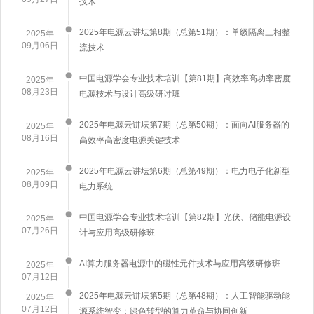
技术
2025年电源云讲坛第8期（总第51期）：单级隔离三相整
2025年
09月06日
流技术
中国电源学会专业技术培训【第81期】高效率高功率密度
2025年
08月23日
电源技术与设计高级研讨班
​2025年电源云讲坛第7期（总第50期）：面向AI服务器的
2025年
08月16日
高效率高密度电源关键技术
2025年电源云讲坛第6期（总第49期）：电力电子化新型
2025年
08月09日
电力系统
中国电源学会专业技术培训【第82期】光伏、储能电源设
2025年
07月26日
计与应用高级研修班
AI算力服务器电源中的磁性元件技术与应用高级研修班
2025年
07月12日
2025年电源云讲坛第5期（总第48期）：人工智能驱动能
2025年
07月12日
源系统智变：绿色转型的算力革命与协同创新