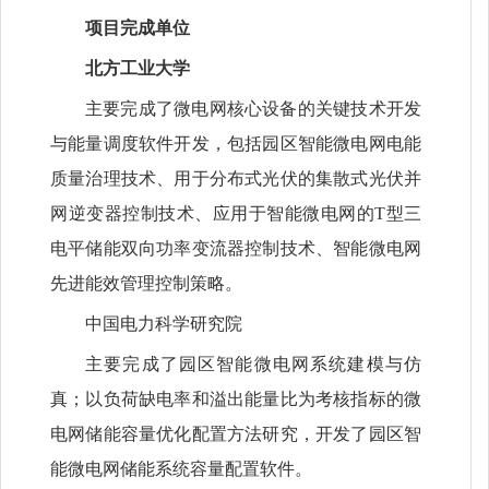
项目完成单位
北方工业大学
主要完成了微电网核心设备的关键技术开发
与能量调度软件开发，包括园区智能微电网电能
质量治理技术、用于分布式光伏的集散式光伏并
网逆变器控制技术、应用于智能微电网的T型三
电平储能双向功率变流器控制技术、智能微电网
先进能效管理控制策略。
中国电力科学研究院
主要完成了园区智能微电网系统建模与仿
真；以负荷缺电率和溢出能量比为考核指标的微
电网储能容量优化配置方法研究，开发了园区智
能微电网储能系统容量配置软件。