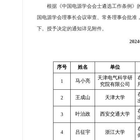
根据《中国电源学会会士遴选工作条例》的
国电源学会理事长会议审查、常务理事会批准，
下。授予决定的通知详见附件。
20
序号
姓名
单位
天津电气科学研
马小亮
1
究院有限公司
王成山
天津大学
2
叶治政
西安交通大学
3
4
吕征宇
浙江大学