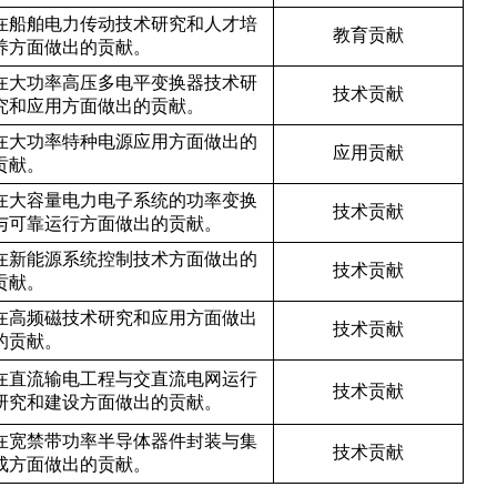
在船舶电力传动技术研究和人才培
教育贡献
养方面做出的贡献。
在大功率高压多电平变换器技术研
技术贡献
究和应用方面做出的贡献。
在大功率特种电源应用方面做出的
应用贡献
贡献。
在大容量电力电子系统的功率变换
技术贡献
与可靠运行方面做出的贡献。
在新能源系统控制技术方面做出的
技术贡献
贡献。
在高频磁技术研究和应用方面做出
技术贡献
的贡献。
在直流输电工程与交直流电网运行
技术贡献
研究和建设方面做出的贡献。
在宽禁带功率半导体器件封装与集
技术贡献
成方面做出的贡献。