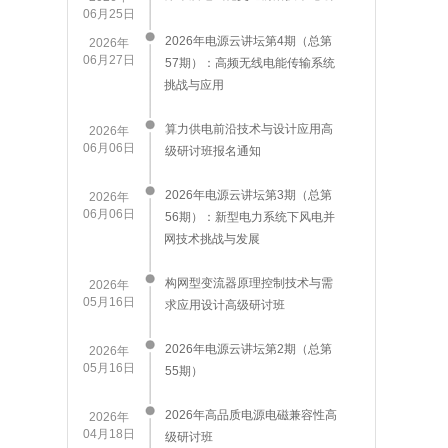
06月25日
2026年电源云讲坛第4期（总第
2026年
06月27日
57期）：高频无线电能传输系统
挑战与应用
算力供电前沿技术与设计应用高
2026年
06月06日
级研讨班报名通知
2026年电源云讲坛第3期（总第
2026年
06月06日
56期）：新型电力系统下风电并
网技术挑战与发展
构网型变流器原理控制技术与需
2026年
05月16日
求应用设计高级研讨班
2026年电源云讲坛第2期（总第
2026年
05月16日
55期）
2026年高品质电源电磁兼容性高
2026年
04月18日
级研讨班